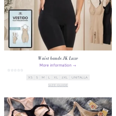
Waist bands JK Luxe
More information
→
XS
S
M
L
XL
2XL
UNITALLA
SIZE GUIDE