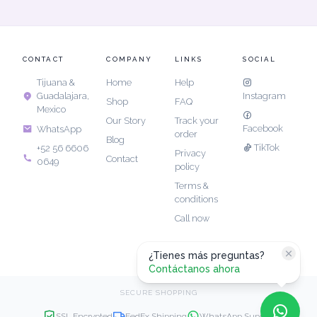
CONTACT
COMPANY
LINKS
SOCIAL
Tijuana &
Home
Help
Guadalajara,
Instagram
Shop
FAQ
Mexico
Our Story
Track your
Facebook
WhatsApp
order
Blog
TikTok
+52 56 6606
Privacy
Contact
0649
policy
Terms &
conditions
Call now
¿Tienes más preguntas?
Contáctanos ahora
SECURE SHOPPING
SSL Encrypted
FedEx Shipping
WhatsApp Support