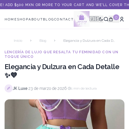
 ADD $500 MXN OR MORE TO YOUR CART AND WE'LL COVER THE S
0
🇺🇸
HOME
SHOP
ABOUT
BLOG
CONTACT
Inicio
Blog
Elegancia y Dulzura en Cada Detalle ✨💜
LENCERÍA DE LUJO QUE RESALTA TU FEMINIDAD CON UN
TOQUE ÚNICO
Elegancia y Dulzura en Cada Detalle
✨💜
·
·
JK Luxe
23 de marzo de 2026
1
min de lectura