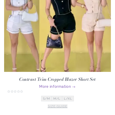
Contrast Trim Cropped Blazer Short Set
More information
→
S/M
M/L
L/XL
SIZE GUIDE