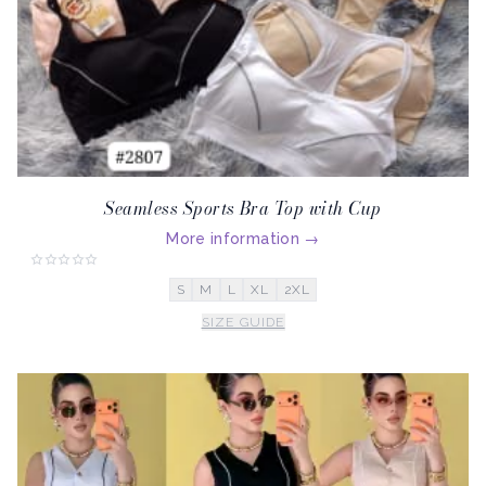
Seamless Sports Bra Top with Cup
More information
→
S
M
L
XL
2XL
SIZE GUIDE